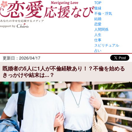
TOP
復縁
不倫・浮気
結婚
恋愛
人間関係
人生
仕事
スピリチュアル
占い
更新日：2026/04/17
既婚者の5人に1人が不倫経験あり！？不倫を始める
きっかけや結末は...？