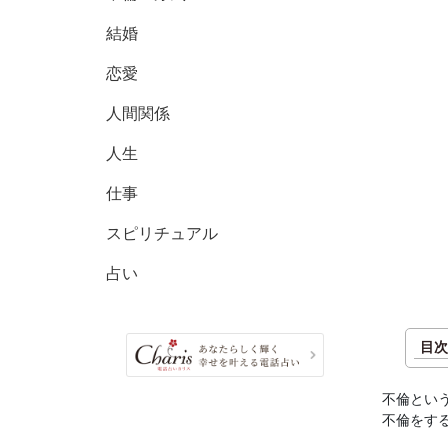
結婚
恋愛
人間関係
人生
仕事
スピリチュアル
占い
目次
不倫とい
不倫をす