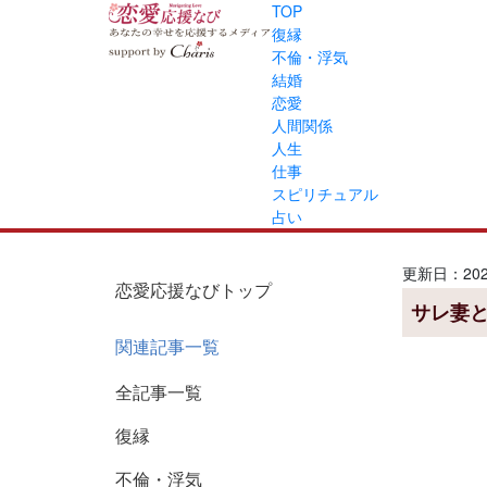
TOP
復縁
不倫・浮気
結婚
恋愛
人間関係
人生
仕事
スピリチュアル
占い
更新日：2026
恋愛応援なびトップ
サレ妻
関連記事一覧
全記事一覧
復縁
不倫・浮気