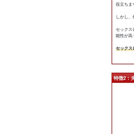
役立ちま
しかし、
セックス
能性が高
セックス
特徴2：