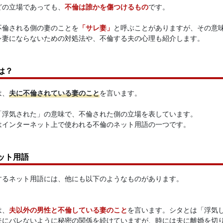
どの立場であっても、
不倫は誰かを傷つけるもの
です。
不倫される側の妻のことを
「サレ妻」
と呼ぶことがありますが、その意
レ妻にならないための対処法や、不倫する夫の心理も紹介します。
は？
は、
夫に不倫されている妻のこと
を言います。
「浮気された」の意味で、不倫された側の立場を表しています。
はインターネット上で使われる不倫のネット用語の一つです。
ット用語
するネット用語には、他にも以下のようなものがあります。
は、
夫以外の男性と不倫している妻のこと
を言います。シタとは「浮気
夫にバレないように秘密の関係を続けていますが、時には夫に離婚を切