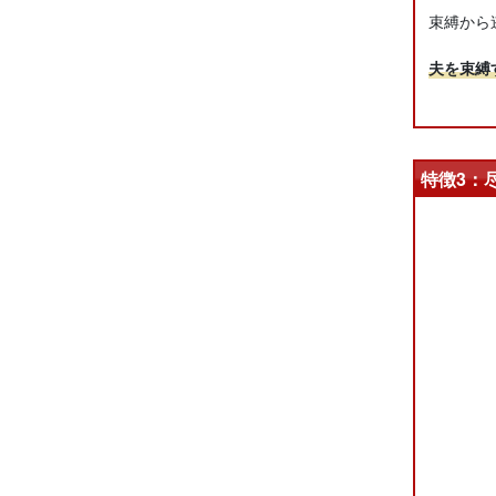
束縛から
夫を束縛
特徴3：