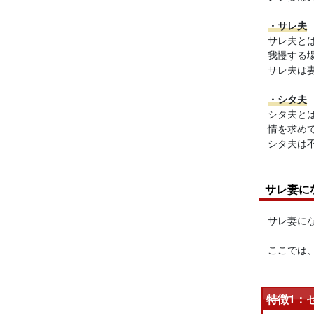
・サレ夫
サレ夫と
我慢する
サレ夫は
・シタ夫
シタ夫と
情を求め
シタ夫は
サレ妻に
サレ妻に
ここでは
特徴1：