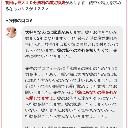
初回は最大１０分無料の鑑定特典
があります。的中や精度を求め
るならカリスがオススメ。
▼実際の口コミ
大好きな人には家庭があり
ます。彼とお付き合いが
始まり2年になりますが、1年経った時に突然別れを
告げられ、後半1年は私が彼にお願いして付き合って
もらっています。
彼の私への本心を知りたくて
、先
生に視ていただきました。
先生のプロフィールに「依頼者の幸せのためだけに
力を使う」とあり、鑑定前は大切な彼のためには私
は離れた方がいいのかなって迷いもありました。自
分にとって辛い結果でも受け取めようと覚悟してお
願いしました。先生からは「
彼はあなたの事を心か
ら愛してますよ。
彼のお子さん達が社会人になった
ら行動を起こします。彼の家庭、全くうまくいって
いない、彼と奥さんお互い全く気持ちがないから。
行動を起こしたらすんなりいきますよ。」と。
淡々とした口調の先生ですが、世間的には許されな