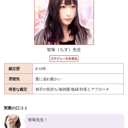
智珠（ちず）先生
鑑定歴
6‐10年
雰囲気
愛に溢れ暖かい
得意な鑑定
相手の気持ち/複雑愛/復縁/対策とアプローチ
実際の口コミ
智珠先生！