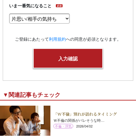
いま一番気になること
必須
ご登録にあたって
利用規約
への同意が必須となります。
▼関連記事もチェック
「W不倫」別れが訪れるタイミング
Ｗ不倫の関係がバレそうな時…
不倫・浮気
2026/04/02