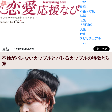
TOP
復縁
不倫・浮気
結婚
恋愛
人間関係
人生
仕事
スピリチュアル
占い
更新日：2026/04/23
不倫がバレないカップルとバレるカップルの特徴と対
策