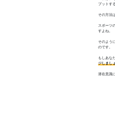
プットす
その方法
スポーツ
すよね。
そのよう
のです。
もしあな
ジしまし
潜在意識