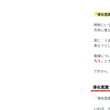
「潜在意
簡単にい
方向に進
逆に「う
進もうと
復縁につ
ろう」
と
ですから
潜在意識
「潜在意
いわば、