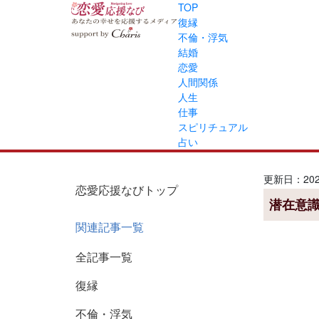
TOP
復縁
不倫・浮気
結婚
恋愛
人間関係
人生
仕事
スピリチュアル
占い
更新日：2026
恋愛応援なびトップ
潜在意
関連記事一覧
全記事一覧
復縁
不倫・浮気