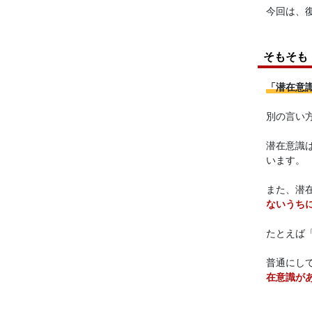
今回は、
そもそも
「潜在意
別の言い
潜在意識
います。
また、潜
ないうち
たとえば
普通にし
在意識が