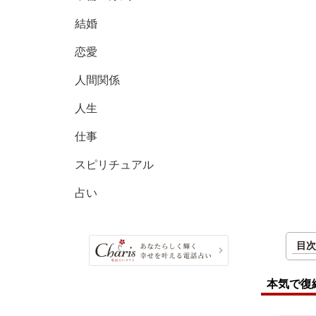
結婚
恋愛
人間関係
人生
仕事
スピリチュアル
占い
目次
本気で復