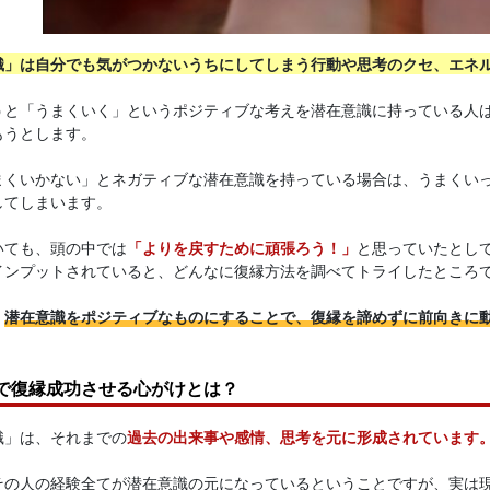
識」は自分でも気がつかないうちにしてしまう行動や思考のクセ、エネ
うと「うまくいく」というポジティブな考えを潜在意識に持っている人
もうとします。
まくいかない」とネガティブな潜在意識を持っている場合は、うまくい
してしまいます。
いても、頭の中では
「よりを戻すために頑張ろう！」
と思っていたとし
インプットされていると、どんなに復縁方法を調べてトライしたところ
、
潜在意識をポジティブなものにすることで、復縁を諦めずに前向きに
で復縁成功させる心がけとは？
識」は、それまでの
過去の出来事や感情、思考を元に形成されています
その人の経験全てが潜在意識の元になっているということですが、実は