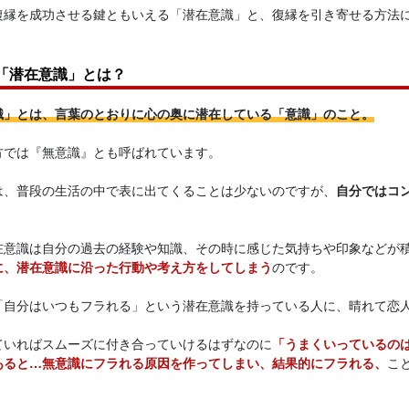
復縁を成功させる鍵ともいえる「潜在意識」と、復縁を引き寄せる方法
「潜在意識」とは？
識」とは、言葉のとおりに心の奥に潜在している「意識」のこと。
方では『無意識』とも呼ばれています。
は、普段の生活の中で表に出てくることは少ないのですが、
自分ではコ
在意識は自分の過去の経験や知識、その時に感じた気持ちや印象などが
に、潜在意識に沿った行動や考え方をしてしまう
のです。
「自分はいつもフラれる」という潜在意識を持っている人に、晴れて恋
ていればスムーズに付き合っていけるはずなのに
「うまくいっているの
あると…無意識にフラれる原因を作ってしまい、結果的にフラれる、
こ