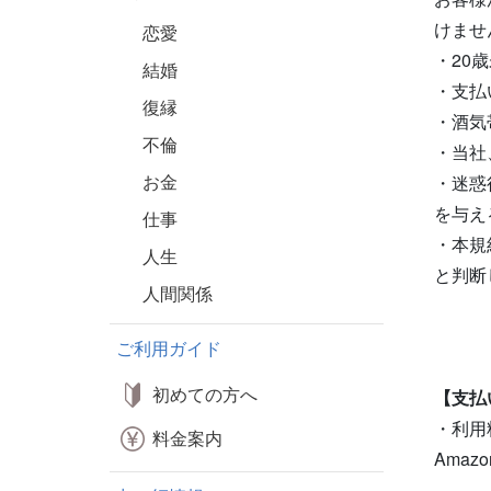
けませ
恋愛
・20
結婚
・支払
復縁
・酒気
不倫
・当社
お金
・迷惑
を与え
仕事
・本規
人生
と判断
人間関係
ご利用ガイド
初めての方へ
【支払
・利用
料金案内
Ama