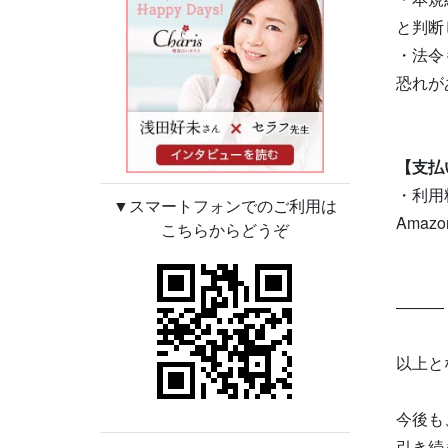
と判断
・法令
恐れが
【支払
・利用
▼スマートフォンでのご利用は
Ama
こちらからどうぞ
―――
以上と
今後も
引き続