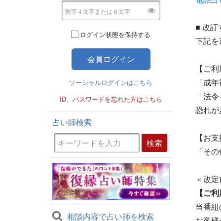
■ 改
ログイン状態を保持する
下記を
【ご利
「成年
ソーシャルログインはこちら
「法令
ID、パスワードを忘れた方はこちら
恐れが
占い師検索
【お支
「その
＜改定
【ご利
当番組
相談内容で占い師を検索
お客様