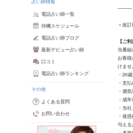
占い師情報
―――
電話占い師一覧
＜改訂
待機スケジュール
電話占い師ブログ
【ご利
最新デビュー占い師
当番組
お客様
口コミ
けませ
電話占い師ランキング
・20
・支払
その他
・酒気
・成年
よくある質問
・当社
お問い合わせ
・迷惑
与える
・本規