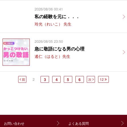
2026/08/06 00:41
私の経験を元に．．．
玲光（れいこ） 先生
2026/08/05 23:50
急に敬語になる男の心理
遙仁（はると）先生
2
前
3
4
5
6
次
12
お問い合わせ
よくある質問