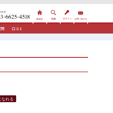
質問
口コミ
になれる