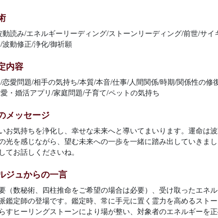
術
/波動読み/エネルギーリーディング/ストーンリーディング/前世/サイ
/波動修正/浄化/御祈願
定内容
/恋愛問題/相手の気持ち/本質/本音/仕事/人間関係/時期/関係性の修
恋愛・婚活アプリ/家庭問題/子育て/ペットの気持ち
のメッセージ
いお気持ちを浄化し、幸せな未来へと導いてまいります。運命は波
の光を感じながら、望む未来への一歩を一緒に踏み出していきまし
してお話しくださいね。
ルジュからの一言
要（数秘術、四柱推命をご希望の場合は必要）、受け取ったエネル
派鑑定師の登場です。鑑定時、常に手元に置く霊力を高めるストー
らすヒーリングストーンにより場が整い、対象者のエネルギーを正