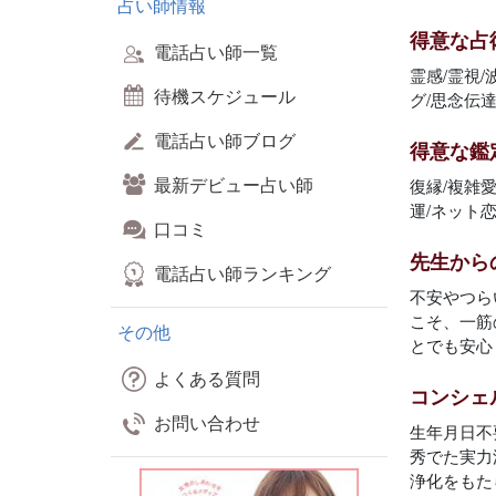
占い師情報
得意な占
電話占い師一覧
霊感/霊視
待機スケジュール
グ/思念伝達
電話占い師ブログ
得意な鑑
最新デビュー占い師
復縁/複雑愛
運/ネット
口コミ
先生から
電話占い師ランキング
不安やつら
こそ、一筋
その他
とでも安心
よくある質問
コンシェ
お問い合わせ
生年月日不
秀でた実力
浄化をもた