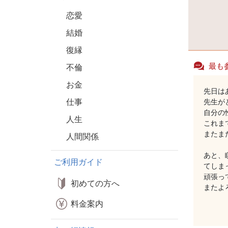
恋愛
結婚
復縁
最も
不倫
お金
先日は
仕事
先生が
自分の
人生
これま
またま
人間関係
あと、
ご利用ガイド
てしま
頑張っ
初めての方へ
またよ
料金案内