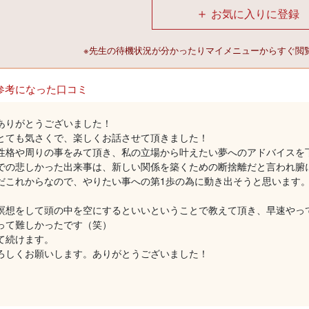
＋
お気に入りに登録
※先生の待機状況が分かったりマイメニューからすぐ閲
参考になった口コミ
ありがとうございました！
とても気さくで、楽しくお話させて頂きました！
性格や周りの事をみて頂き、私の立場から叶えたい夢へのアドバイスを
での悲しかった出来事は、新しい関係を築くための断捨離だと言われ腑
だこれからなので、やりたい事への第1歩の為に動き出そうと思います
瞑想をして頭の中を空にするといいということで教えて頂き、早速やっ
って難しかったです（笑）
て続けます。
ろしくお願いします。ありがとうございました！