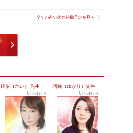
全ての占い師の待機予定を見る
鈴依（れい） 先生
諸縁（ゆかり）先生
1分/430円
1分/480円