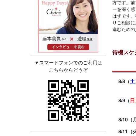
方です。前
ーを深く感
はずです。
りご相談に
進むための
待機スケ
▼スマートフォンでのご利用は
こちらからどうぞ
8/8（
土
8/9（
日
8/10（
8/11（