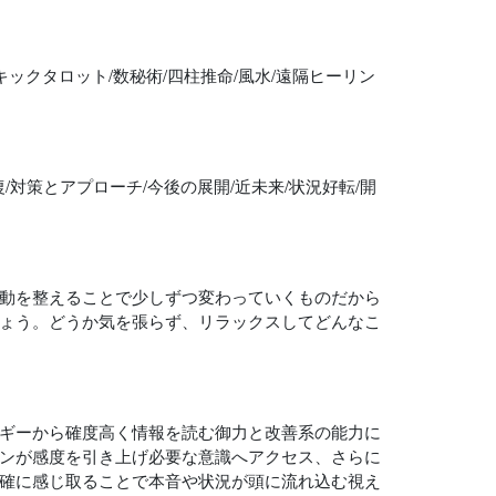
キックタロット/数秘術/四柱推命/風水/遠隔ヒーリン
復/対策とアプローチ/今後の展開/近未来/状況好転/開
動を整えることで少しずつ変わっていくものだから
ょう。どうか気を張らず、リラックスしてどんなこ
ギーから確度高く情報を読む御力と改善系の能力に
ンが感度を引き上げ必要な意識へアクセス、さらに
確に感じ取ることで本音や状況が頭に流れ込む視え