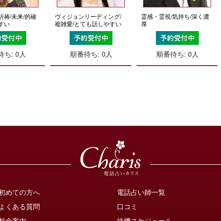
祈祷/未来/的確
ヴィジョンリーディング/
霊感・霊視/気持ち/深く濃
すい
複雑愛/とても話しやすい
厚
ち: 0人
順番待ち: 0人
順番待ち: 0人
初めての方へ
電話占い師一覧
よくある質問
口コミ
料金案内
待機スケジュール