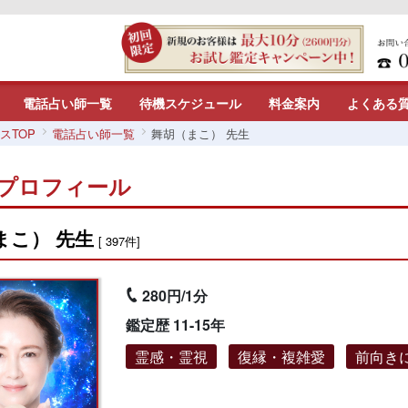
電話占い師一覧
待機スケジュール
料金案内
よくある
スTOP
電話占い師一覧
舞胡（まこ） 先生
プロフィール
まこ） 先生
[ 397件]
280円/1分
鑑定歴 11-15年
霊感・霊視
復縁・複雑愛
前向き