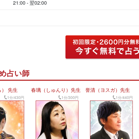
21:00 - 翌02:00
め占い師
） 先生
春璃（しゅんり）先生
誉清（ヨスガ）先生
1分/430円
1分/300円
1分/440円