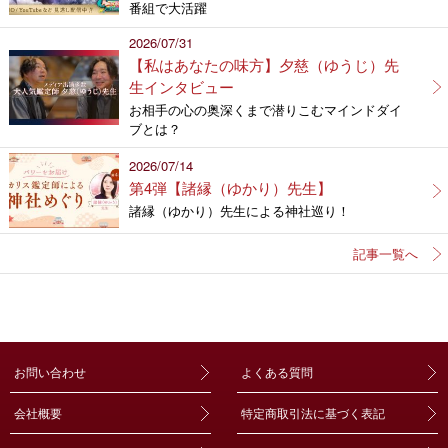
番組で大活躍
2026/07/31
【私はあなたの味方】夕慈（ゆうじ）先
生インタビュー
お相手の心の奥深くまで潜りこむマインドダイ
ブとは？
2026/07/14
第4弾【諸縁（ゆかり）先生】
諸縁（ゆかり）先生による神社巡り！
記事一覧へ
お問い合わせ
よくある質問
会社概要
特定商取引法に基づく表記