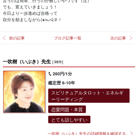
言うのは簡単、行うのが難しいやつです（泣）
でも、変えていきましょう！
今日より一歩進めば合格って
自分を励ましながら(๑˃̵ᴗ˂̵)ネ！
前の記事
ブログ記事一覧
次の記事
一吹樹（いぶき）先生
[ 98件]
260円/1分
鑑定歴 6-10年
スピリチュアルタロット・エネルギ
ーリーディング
恋愛問題・本質
とても話しやすい
一吹樹（いぶき）先生の詳細情報を確認する