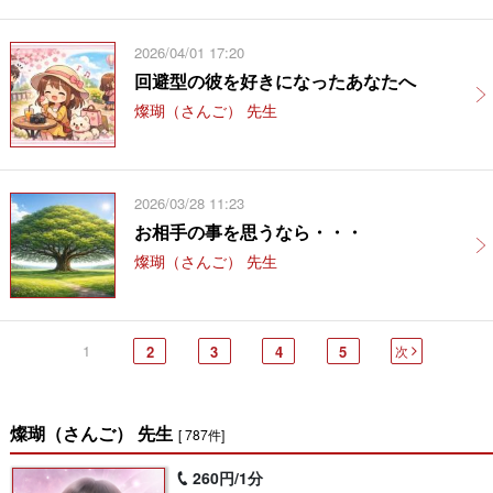
2026/04/01 17:20
回避型の彼を好きになったあなたへ
燦瑚（さんご） 先生
2026/03/28 11:23
お相手の事を思うなら・・・
燦瑚（さんご） 先生
1
2
3
4
5
次
燦瑚（さんご） 先生
[ 787件]
260円/1分