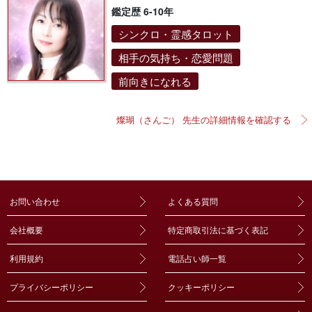
鑑定歴 6-10年
シンクロ・霊感タロット
相手の気持ち・恋愛問題
前向きになれる
燦瑚（さんご） 先生の詳細情報を確認する
お問い合わせ
よくある質問
会社概要
特定商取引法に基づく表記
利用規約
電話占い師一覧
プライバシーポリシー
クッキーポリシー