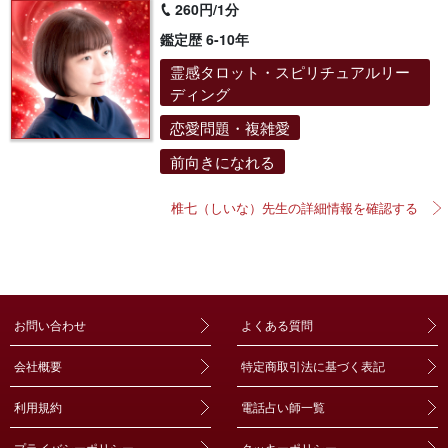
260円/1分
鑑定歴 6-10年
霊感タロット・スピリチュアルリー
ディング
恋愛問題・複雑愛
前向きになれる
椎七（しいな）先生の詳細情報を確認する
お問い合わせ
よくある質問
会社概要
特定商取引法に基づく表記
利用規約
電話占い師一覧
プライバシーポリシー
クッキーポリシー