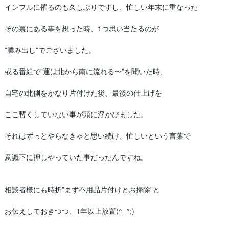
インフルに罹るのも久しぶりですし、忙しい年末に重なった
その裏にある事を想った時、1つ思い当たるのが
”膿み出し”でございました。
或る番組で”運は北から南に流れる〜”を聞いた時、
自宅の北側をかなり片付けた後、最後の仕上げを
ここ暫くしていない事が頭に浮かびました。
それはずっとやらなきゃと思い続け、忙しいという言葉で
意識下に押しやっていた事だったんですね。
相談者様にも時折”まず不用品片付けとお掃除”と
お伝えしておきつつ、1年以上放置(^_^;)