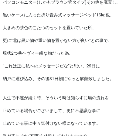
パソコンモニター(しかもブラウン管タイプ)その他を廃棄し、
黒いケースに入った折り畳み式マッサージベッド16kg也、
大きめの茶色のこたつのセットを置いていた所、
更に”北は黒い物や重い物を置かない方が良い”との事で、
現状2つ共ヘヴィー級な物だった為、
”これは正に私へのメッセージだな”と思い、29日に
納戸に運び込み、その後31日朝にやっと解熱致しました。
人生で不運が続く時、そういう時は知らずに場の流れを
止めている場合がございまして、更に不思議な事に
止めている事に中々気付けない様になっています。
私が正にそれ(不運)を体験しておりますので、