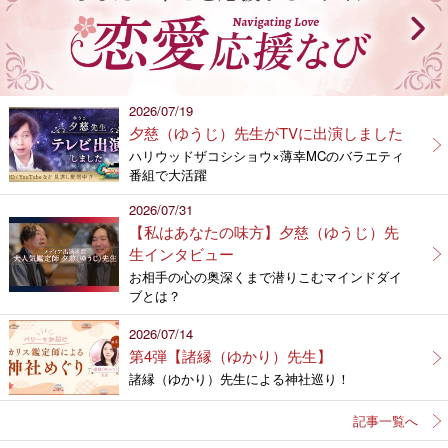
2026/07/19
夕慈（ゆうじ）先生がTVに出演しました
ハリウッドザコシショウ×薄幸MCのバラエティ
番組で大活躍
2026/07/31
【私はあなたの味方】夕慈（ゆうじ）先
生インタビュー
お相手の心の奥深くまで潜りこむマインドダイ
ブとは？
2026/07/14
第4弾【諸縁（ゆかり）先生】
諸縁（ゆかり）先生による神社巡り！
記事一覧へ