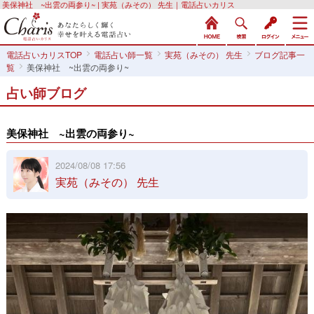
美保神社 ~出雲の両参り~ | 実苑（みその） 先生｜電話占いカリス
電話占いカリスTOP
電話占い師一覧
実苑（みその） 先生
ブログ記事一
覧
美保神社 ~出雲の両参り~
占い師ブログ
美保神社 ~出雲の両参り~
2024/08/08 17:56
実苑（みその） 先生