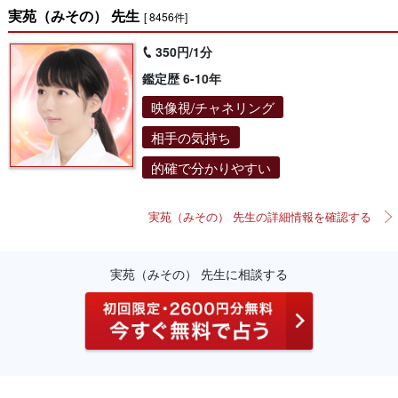
実苑（みその） 先生
[ 8456件]
350円/1分
鑑定歴 6-10年
映像視/チャネリング
相手の気持ち
的確で分かりやすい
実苑（みその） 先生の詳細情報を確認する
実苑（みその） 先生に相談する