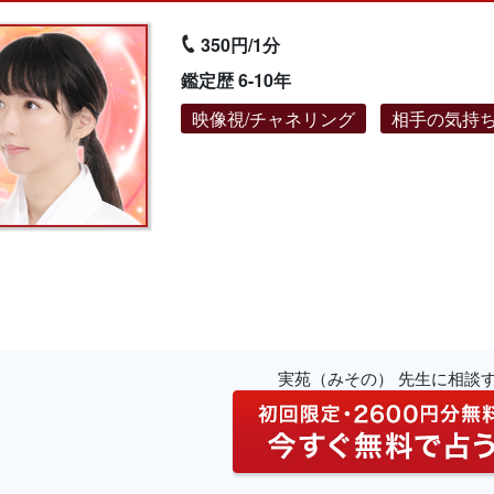
350円/1分
鑑定歴 6-10年
映像視/チャネリング
相手の気持
実苑（みその） 先生に相談