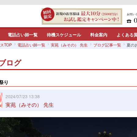
電話占い師一覧
待機スケジュール
料金案内
よくある
スTOP
電話占い師一覧
実苑（みその） 先生
ブログ記事一覧
夏の
ブログ
祭り
2024/07/23 13:38
実苑（みその） 先生