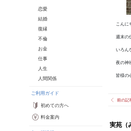
恋愛
結婚
こんに
復縁
週末の
不倫
お金
いろん
仕事
夜の神
人生
皆様の
人間関係
ご利用ガイド
前の記
初めての方へ
料金案内
実苑（