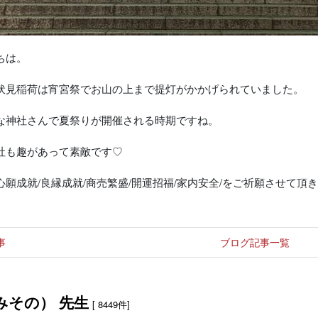
ちは。
伏見稲荷は宵宮祭でお山の上まで提灯がかかげられていました。
な神社さんで夏祭りが開催される時期ですね。
社も趣があって素敵です♡
心願成就/良縁成就/商売繁盛/開運招福/家内安全/をご祈願させて頂きま
事
ブログ記事一覧
みその） 先生
[ 8449件]