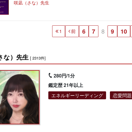
咲凪（さな）先生
6
7
8
9
10
1
前
さな）先生
[ 2313件]
280円/1分
鑑定歴 21年以上
エネルギーリーディング
恋愛問題