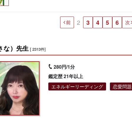
2
3
4
5
6
前
次
さな）先生
[ 2313件]
280円/1分
鑑定歴 21年以上
エネルギーリーディング
恋愛問題