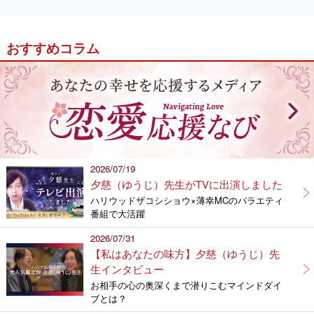
おすすめコラム
2026/07/19
夕慈（ゆうじ）先生がTVに出演しました
ハリウッドザコシショウ×薄幸MCのバラエティ
番組で大活躍
2026/07/31
【私はあなたの味方】夕慈（ゆうじ）先
生インタビュー
お相手の心の奥深くまで潜りこむマインドダイ
ブとは？