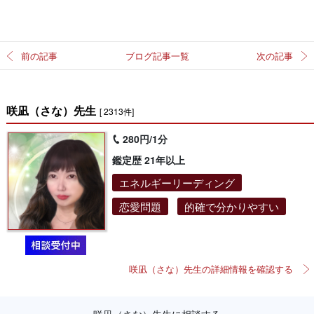
前の記事
ブログ記事一覧
次の記事
咲凪（さな）先生
[ 2313件]
280円/1分
鑑定歴 21年以上
エネルギーリーディング
恋愛問題
的確で分かりやすい
咲凪（さな）先生の詳細情報を確認する