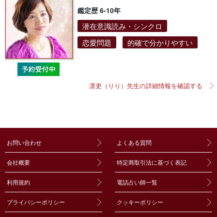
鑑定歴 6-10年
潜在意識読み・シンクロ
恋愛問題
的確で分かりやすい
凛吏（りり）先生の詳細情報を確認する
お問い合わせ
よくある質問
会社概要
特定商取引法に基づく表記
利用規約
電話占い師一覧
プライバシーポリシー
クッキーポリシー