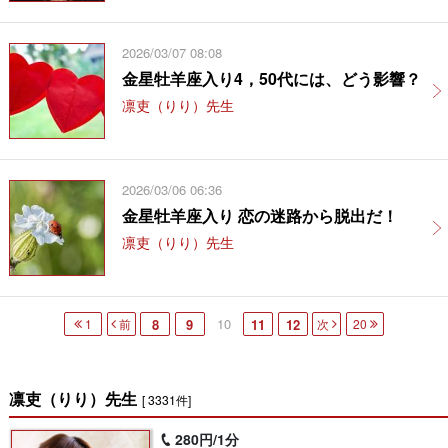
2026/03/07 08:08
金星牡羊座入り4，50代には、どう影響？
凛吏（りり）先生
2026/03/06 06:36
金星牡羊座入り 恋の迷路から脱出だ！
凛吏（りり）先生
10
1
前
8
9
11
12
次
20
凛吏（りり）先生
[ 3331件]
280円/1分