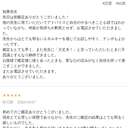
#恋愛
#結婚
知果先生
先日は初鑑定ありがとうございました！
他の先生に視ていただいてアドバイスと自分のやるべきことも頭ではわか
っていながら、何故か気持ちが釈然とせず、お電話させていただきまし
た。
先生からはとても明るいエネルギーを感じてお話しやすく、テンポもよか
ったです。
鑑定もとても早く、また先生に「大丈夫！」と言っていただいたときに不
思議とすんなり納得できました。
お陰様で鑑定後に彼と会ったときも、変な心の淀みがなく自信を持って過
ごすことができました。
またお電話させていただきます。
ありがとうございました。
★★★★★
M.O様 2022/04/07
初めてのご鑑定ありがとうございました。
現在とても苦しい状態でありながら、先生のご鑑定の結果はとても明るく
嬉しいものでした。
失礼ながら、先生私を慰めて頂いてますか？と2度お聞きしてしまいまし