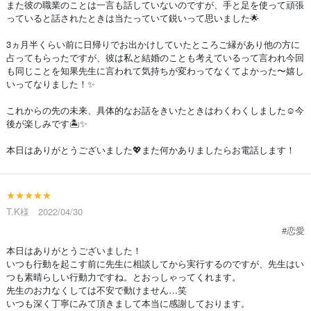
また彼の職業のことは一言も話していないのですが、手と足を使って頑張
っていると話されたときは当たっていて鋭いって思いました🌟
3ヵ月半くらい前に日帰りでお出かけしていたところご縁があり他の方に
占ってもらったですが、彼は私と結婚のことも考えているって言われ今回
も同じことを知果先生に言われて気持ちが変わってなくてよかった〜嬉し
いってなりました！✨
これからの先の未来、具体的なお話をきいたときはわくわくしました☺️今
後が楽しみです🏝✨
本日はありがとうございました💖また何かありましたらお電話します！
★★★★★
T.K様 2022/04/30
#恋愛
本日はありがとうございました！
いつも行動を起こす前に先生に相談してから実行するのですが、先生はい
つも素晴らしい行動力ですね。とおっしゃってくれます。
先生のお力なくしては不安で動けません…笑
いつも深く丁寧にみて頂きまして本当に感謝しております。