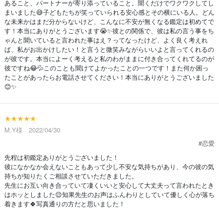
あること、パートナーが寄り添っていること。聞くだけでワクワクしてし
まいました😅子どもたちが笑っていられる安心感とその横にいる人。どん
な未来かはまだ分からないけど、こんなに不安が無くなる鑑定は初めてで
す！本当にありがとうございます😭✨彼との関係で、彼は私の言う事をち
ゃんと聞いていると言われた事はえ？ってなったけど、よく良く考えれ
ば、私がお出かけしたい！と言うと微笑みながらいいよと言ってくれるの
が彼です。本当によーく考えると私のわがままに付き合ってくれてるのが
彼ですね😂💦このことも聞けてよかったことの一つです！また何か困っ
たことがあったらお電話させてください！本当にありがとうございました
😊✨
★★★★★
M.Y様 2022/04/30
#恋愛
先程は初鑑定ありがとうございました！
彼になかなか会えないこともあって少し不安な気持ちがあり、今の彼の気
持ちが知りたくご相談させていただきました。
先生にお互い向き合っていて凄くいいと安心して大丈夫って言われたとき
はホッとしました😌知果先生のお声はふんわりとしていて優しく心が落ち
着きます🍀写真通りの方だと思いました！