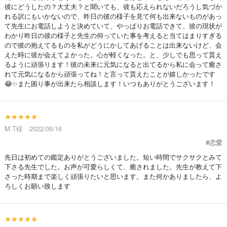
彼にどうしたの？大丈夫？と聞いても、彼も応えられないだろうし気づか
れる訳にもいかないので、昨日の彼の様子を見て何も出来ないものがあっ
て先生にお電話しようと決めていて、やっぱりお電話できて、彼の現状が
わかり昨日の彼の様子と先生の仰っていた事を考えると当てはまりすぎる
ので彼の抱えてるものを私がどうにかしてあげることは出来ないけど、会
えた時に彼が会えてよかった。心が軽くなった。と、少しでも思って貰え
るように頑張ります！彼の未来に元気になると出てるから私に会って癒さ
れて元気になるから頑張ってね！と言って貰えたことが嬉しかったです
😂✨また困り事が出来たら相談します！いつもありがとうございます！
★★★★★
M.T様 2022/05/16
#恋愛
先日は初めての鑑定ありがとうございました。短い時間でサクサクとみて
下さる先生でした。お声が可愛らしくて、癒されました。先生が教えて下
さった時期まで楽しく頑張りたいと思います。また何かありましたら、よ
ろしくお願い致します
★★★★★