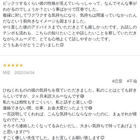
ビックリするくらい彼の性格が見えていらっしゃって、なんでそんな事が
わかるのでしょうか？という事ばかりで圧巻でした。
復縁に対してワクワクする気持ちになり、気持ちは間違っていなかったん
だなという前向きなイメージも固まりました。
やり直した後のアドバイスまでいただきとても嬉しかったです。お話しの
テンポも流れも、こちらの知りたいことや話したいことを察していただき
ながらスムーズで、とても心地よくて話しやすかったです。
どうもありがとうございました😊
★★★★★
M様 2022/04/04
#恋愛
#不倫
ひねくれものの彼の気持ちを視ていただきました。私のことはとても好き
らしいですが、２ヶ月未読スルーなんです😅
私たちは相性もすごくいい、私と話すと楽しい😊
連絡できない間、仕事、お金大変だったようで😅
一言説明してくれれば、こんな気持ちにならなかったのに、まぁそれが彼
なので(^_^;)
そろそろ連絡したくなってるみたいだし、大きい気持ちで待ってあげよう
と思います(^^)
すごく優しい先生でした。また宜しくお願い致します😊