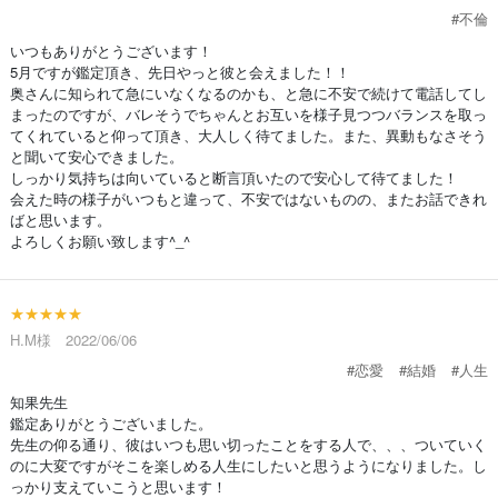
#不倫
いつもありがとうございます！
5月ですが鑑定頂き、先日やっと彼と会えました！！
奥さんに知られて急にいなくなるのかも、と急に不安で続けて電話してし
まったのですが、バレそうでちゃんとお互いを様子見つつバランスを取っ
てくれていると仰って頂き、大人しく待てました。また、異動もなさそう
と聞いて安心できました。
しっかり気持ちは向いていると断言頂いたので安心して待てました！
会えた時の様子がいつもと違って、不安ではないものの、またお話できれ
ばと思います。
よろしくお願い致します^_^
★★★★★
H.M様 2022/06/06
#恋愛
#結婚
#人生
知果先生
鑑定ありがとうございました。
先生の仰る通り、彼はいつも思い切ったことをする人で、、、ついていく
のに大変ですがそこを楽しめる人生にしたいと思うようになりました。し
っかり支えていこうと思います！