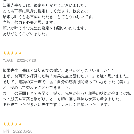
知果先生今日は、鑑定ありがとうございました。
とても丁寧に親身に鑑定してくださり、彼女との
結婚も叶うとお言葉いただき、とてもうれしいです。
当然、努力も必要と思います。
願いが叶うまで先生に鑑定をお願いいたします。
ありがとうございました。
★★★★★
Y.A様 2022/07/28
知果先生、先ほどは初めての鑑定、ありがとうございました^_^
まず、お写真を拝見した時「知果先生と話したい！」と強く思いました。
そして、電話の第一声で「あ！自分の感覚は間違っていなかった（笑）」
と、安心して委ねることができました。
カードの展開もとても早く、鋭く、先生が仰った相手の状況が今までの私
への態度や言葉と繋がり、とても腑に落ち気持ちが落ち着きました。
また視ていただきたい先生です！よろしくお願いいたします。
★★★★★
N様 2022/06/20