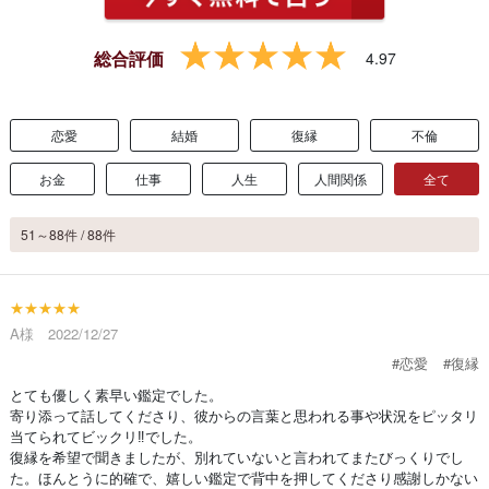
総合評価
4.97
恋愛
結婚
復縁
不倫
お金
仕事
人生
人間関係
全て
51～88件 / 88件
★★★★★
A様 2022/12/27
#恋愛
#復縁
とても優しく素早い鑑定でした。
寄り添って話してくださり、彼からの言葉と思われる事や状況をピッタリ
当てられてビックリ‼️でした。
復縁を希望で聞きましたが、別れていないと言われてまたびっくりでし
た。ほんとうに的確で、嬉しい鑑定で背中を押してくださり感謝しかない