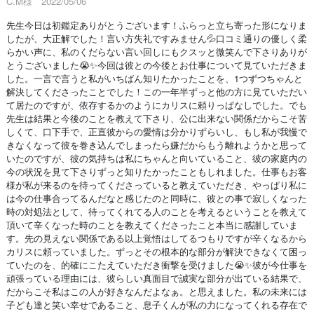
C.M様 2022/05/06
先生今日は初鑑定ありがとうございます！ふらっと立ち寄った形になりま
したが、大正解でした！言い方失礼ですみません💦口コミ通りの優しく柔
らかい声に、私のくだらない言い回しにもクスッと微笑んで下さりありが
とうございました😭✨今回は彼との今後とお仕事について見ていただきま
した。一言で言うと私がいちばん知りたかったことを、1つずつちゃんと
解決してくださったことでした！この一年半ずっと他の方に見ていただい
て居たのですが、依存するかのようにカリスに頼りっぱなしでした。でも
先生は結果と今後のことを教えて下さり、公に出来ない関係だからこそ苦
しくて、口下手で、正直彼からの愛情は分かりずらいし、もし私が我慢で
きなくなって彼を巻き込んでしまったら嫌だからもう離れようかと思って
いたのですが、彼の気持ちは私にちゃんと向いていること、彼の家庭内の
今の状況を見て下さりずっと知りたかったこともしれました。仕事もお客
様が私が来るのを待ってくださっていると教えていただき、やっぱり私に
は今の仕事合ってるんだなと感じたのと同時に、彼との事で寂しくなった
時の対処法として、待ってくれてる人のことを考えるということを教えて
頂いて辛くなった時のことを教えてくださったこと本当に感謝していま
す。先の見えない関係である以上覚悟はしてるつもりですが辛くなるから
カリスに頼っていました。ずっとその根本的な部分が解決できなくて困っ
ていたのを、的確にこたえていただき衝撃を受けました😭✨彼が今仕事を
頑張っている理由には、彼らしい真面目で誠実な部分が出ている結果で、
だからこそ私はこの人が好きなんだよなぁ。と思えました。私の未来には
子ども達と笑い幸せであること、息子くんが私の力になってくれる存在で