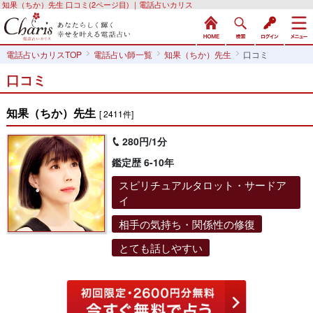
知果（ちか）先生 口コミ(2ページ目) ｜電話占いカリス
電話占いカリスTOP
電話占い師一覧
知果（ちか）先生
口コミ
口コミ
知果（ちか）先生
[ 2411件]
280円/1分
鑑定歴 6-10年
スピリチュアルタロット・サードア
イ
相手の気持ち・関係性の修復
とても話しやすい