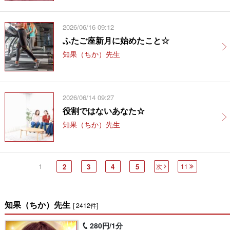
2026/06/16 09:12
ふたご座新月に始めたこと☆
知果（ちか）先生
2026/06/14 09:27
役割ではないあなた☆
知果（ちか）先生
1
2
3
4
5
次
11
知果（ちか）先生
[ 2412件]
280円/1分