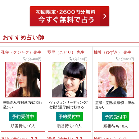
おすすめ占い師
孔雀（クジャク）先生
琴里（ことり） 先生
柚希（ゆずき） 先生
1分/400円
1分/390円
1分/320円
波動読み/複雑愛/愛に溢れ
ヴィジョンリーディング/
霊感・霊視/復縁/愛に溢れ
温かい
恋愛問題/的確で頼れる
温かい
順番待ち: 0人
順番待ち: 0人
順番待ち: 0人
叉紗（サシャ） 先生
諸縁（ゆかり）先生
鈴依（れい） 先生