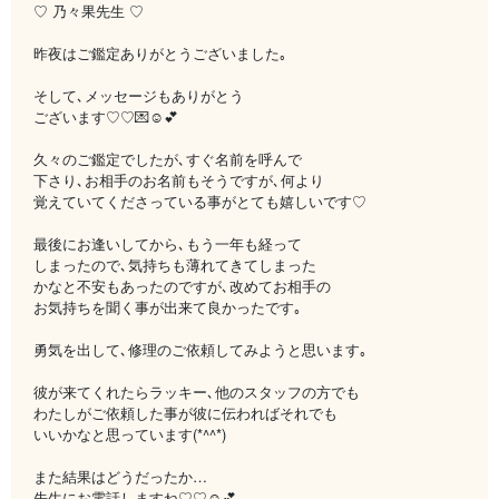
♡ 乃々果先生 ♡
昨夜はご鑑定ありがとうございました｡
そして､メッセージもありがとう
ございます♡♡💌☺️💕
久々のご鑑定でしたが､すぐ名前を呼んで
下さり､お相手のお名前もそうですが､何より
覚えていてくださっている事がとても嬉しいです‪♡
最後にお逢いしてから､もう一年も経って
しまったので､気持ちも薄れてきてしまった
かなと不安もあったのですが､改めてお相手の
お気持ちを聞く事が出来て良かったです｡
勇気を出して､修理のご依頼してみようと思います｡
彼が来てくれたらラッキー､他のスタッフの方でも
わたしがご依頼した事が彼に伝わればそれでも
いいかなと思っています(*^^*)
また結果はどうだったか…
先生にお電話しますね♡♡☺️💕