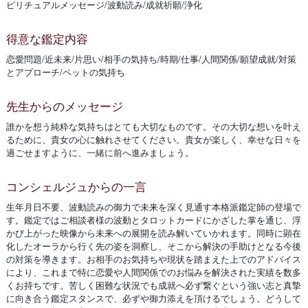
ピリチュアルメッセージ/波動読み/成就祈願/浄化
得意な鑑定内容
恋愛問題/近未来/片思い/相手の気持ち/時期/仕事/人間関係/願望成就/対策
とアプローチ/ペットの気持ち
先生からのメッセージ
誰かを想う純粋な気持ちはとても大切なものです。その大切な想いを叶え
るために、貴女の心に触れさせてください。貴女が楽しく、幸せな日々を
過ごせますように、一緒に前へ進みましょう。
コンシェルジュからの一言
生年月日不要、波動読みの御力で未来を深く見通す本格派鑑定師の登場で
す。鑑定ではご相談者様の波動とタロットカードにかざした掌を通じ、浮
かび上がった映像から未来への展開を読み解いていかれます。同時に顕在
化したオーラから行く先の姿を洞察し、そこから解決の手助けとなる今後
の対策を導きます。お相手のお気持ちや現状を踏まえた上でのアドバイス
により、これまで特に恋愛や人間関係でのお悩みを解決された実績を数多
くお持ちです。苦しく困難な状況でも成就へ必ず繋ぐという強い志と真摯
に向き合う鑑定スタンスで、必ずや御力添えを頂けるでしょう。どうして