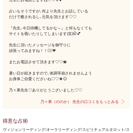
占いもそうですが､何より先生とお話している
だけで癒されるし､元気を頂けます♡♡
『先生､今日待機してるかな～』と何もなくても
サイトを覗いたりしてしまいます(笑)🤭💕
先生に頂いたメッセージを御守りに
頑張ってみますね！！✊🏻‪💗
またお電話させて頂きます♡♡☎
暑い日が続きますので､体調等崩されませんよう
お身体ご自愛くださいね♡♡🍀😌
乃々果先生♡ありがとうございました♡♡
乃々果（ののか） 先生の口コミをもっとみる
得意な占術
ヴィジョンリーディング/オーラリーディング/スピリチュアルタロット/ス