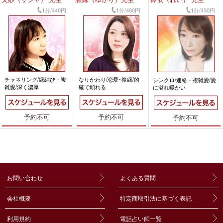
1分/440円
1分/480円
1分/430円
チャネリング/縁結び・複
なりかわり/恋愛･復縁/的
シンクロ/連絡・複雑愛/愛
雑愛/深く濃厚
確で頼れる
に溢れ暖かい
予約不可
予約不可
予約不可
お問い合わせ
よくある質問
会社概要
特定商取引法に基づく表記
利用規約
電話占い師一覧