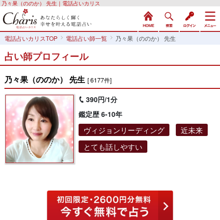
乃々果（ののか） 先生｜電話占いカリス
電話占いカリスTOP
電話占い師一覧
乃々果（ののか） 先生
占い師プロフィール
乃々果（ののか） 先生
[ 6177件]
390円/1分
鑑定歴 6-10年
ヴィジョンリーディング
近未来
とても話しやすい