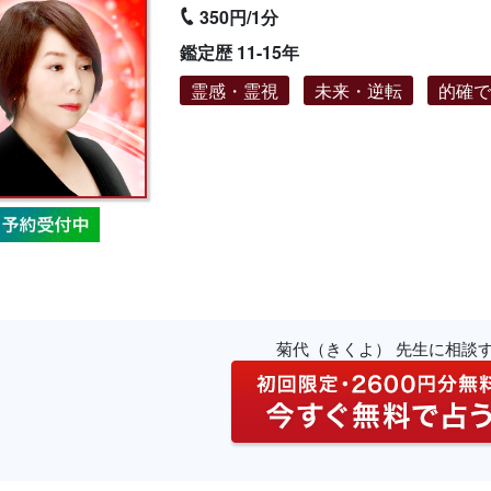
350円/1分
鑑定歴 11-15年
霊感・霊視
未来・逆転
的確
菊代（きくよ） 先生に相談