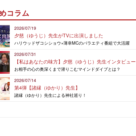
めコラム
2026/07/19
夕慈（ゆうじ）先生がTVに出演しました
ハリウッドザコシショウ×薄幸MCのバラエティ番組で大活躍
2026/07/31
【私はあなたの味方】夕慈（ゆうじ）先生インタビュー
お相手の心の奥深くまで潜りこむマインドダイブとは？
2026/07/14
第4弾【諸縁（ゆかり）先生】
諸縁（ゆかり）先生による神社巡り！