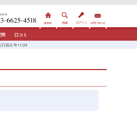
質問
口コミ
行節占🌀11/24