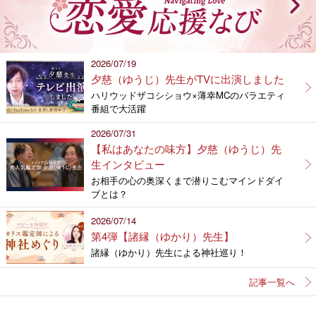
2026/07/19
夕慈（ゆうじ）先生がTVに出演しました
ハリウッドザコシショウ×薄幸MCのバラエティ
番組で大活躍
2026/07/31
【私はあなたの味方】夕慈（ゆうじ）先
生インタビュー
お相手の心の奥深くまで潜りこむマインドダイ
ブとは？
2026/07/14
第4弾【諸縁（ゆかり）先生】
諸縁（ゆかり）先生による神社巡り！
記事一覧へ