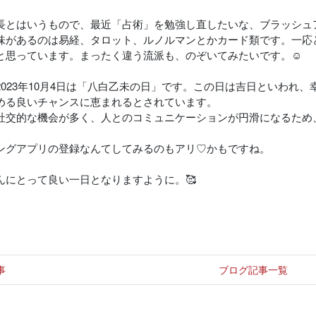
長とはいうもので、最近「占術」を勉強し直したいな、ブラッシュ
味があるのは易経、タロット、ルノルマンとかカード類です。一応
と思っています。まったく違う流派も、のぞいてみたいです。☺️
2023年10月4日は「八白乙未の日」です。この日は吉日といわれ
める良いチャンスに恵まれるとされています。
社交的な機会が多く、人とのコミュニケーションが円滑になるため
ングアプリの登録なんてしてみるのもアリ♡かもですね。
んにとって良い一日となりますように。🥰
事
ブログ記事一覧