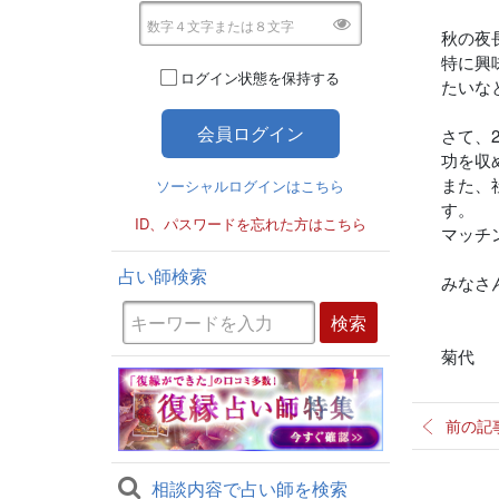
秋の夜
特に興
ログイン状態を保持する
たいな
さて、
功を収
また、
ソーシャルログインはこちら
す。
ID、パスワードを忘れた方はこちら
マッチ
占い師検索
みなさ
菊代
前の記
相談内容で占い師を検索