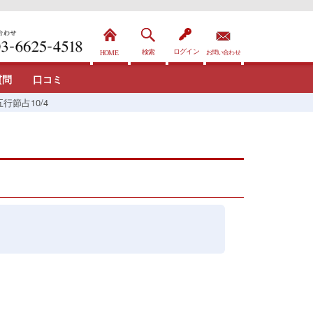
質問
口コミ
行節占10/4