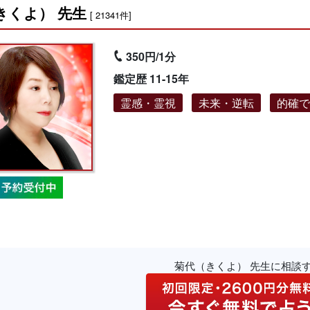
きくよ） 先生
[ 21341件]
350円/1分
鑑定歴 11-15年
霊感・霊視
未来・逆転
的確
菊代（きくよ） 先生に相談