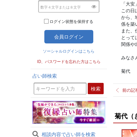
「大安
この日
から、
ログイン状態を保持する
係を築
また、
とって
関係や
ソーシャルログインはこちら
みなさ
ID、パスワードを忘れた方はこちら
菊代
占い師検索
前の記
菊代（
相談内容で占い師を検索