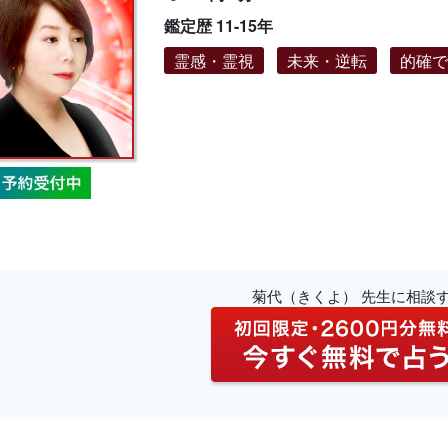
鑑定歴 11-15年
霊感・霊視
未来・逆転
的確
菊代（きくよ） 先生に相談