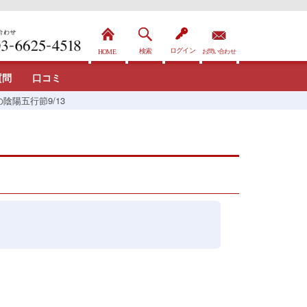
質問
口コミ
陰陽五行節9/13