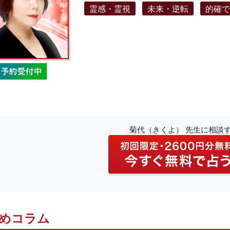
霊感・霊視
未来・逆転
的確
菊代（きくよ） 先生に相談
めコラム