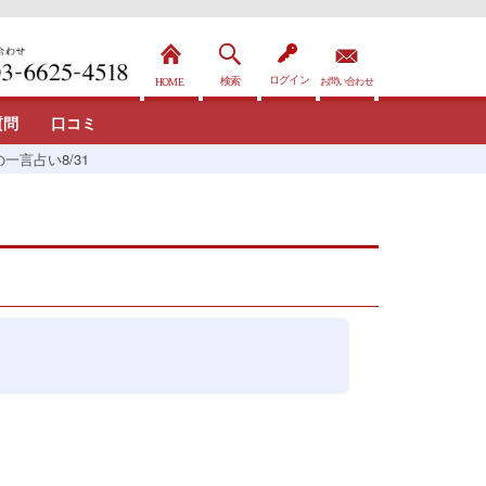
質問
口コミ
一言占い8/31