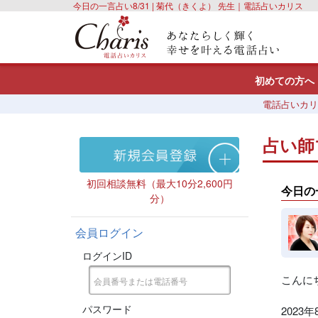
今日の一言占い8/31 | 菊代（きくよ） 先生｜電話占いカリス
初めての方へ
電話占いカリ
占い師
初回相談無料（最大10分2,600円
今日の
分）
会員ログイン
ログインID
こんに
パスワード
2023