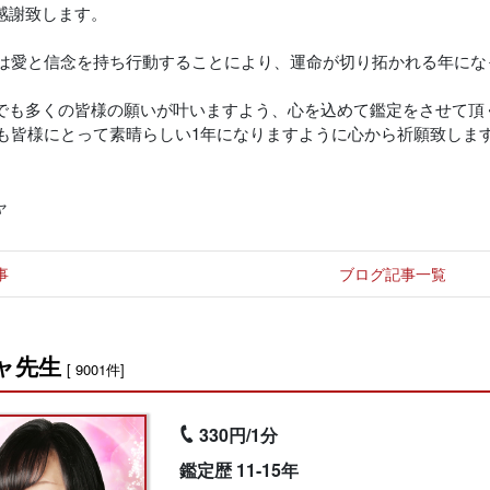
感謝致します。
7年は愛と信念を持ち行動することにより、運命が切り拓かれる年に
でも多くの皆様の願いが叶いますよう、心を込めて鑑定をさせて頂
7年も皆様にとって素晴らしい1年になりますように心から祈願致しま
ャ
事
ブログ記事一覧
ャ先生
[ 9001件]
330円/1分
鑑定歴 11-15年