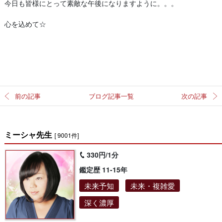
今日も皆様にとって素敵な午後になりますように。。。
心を込めて☆
前の記事
ブログ記事一覧
次の記事
ミーシャ先生
[ 9001件]
330円/1分
鑑定歴 11-15年
未来予知
未来・複雑愛
深く濃厚