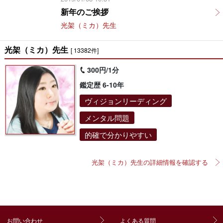
新年のご挨拶
光架（ミカ）先生
光架（ミカ）先生
[ 13382件]
300円/1分
鑑定歴 6-10年
ヴィジョンリーディング
メンタル問題
的確で分かりやすい
光架（ミカ）先生の詳細情報を確認する
お問い合わせ
よくある質問