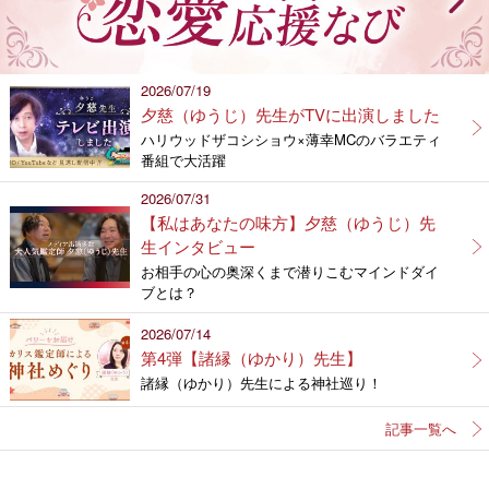
2026/07/19
夕慈（ゆうじ）先生がTVに出演しました
ハリウッドザコシショウ×薄幸MCのバラエティ
番組で大活躍
2026/07/31
【私はあなたの味方】夕慈（ゆうじ）先
生インタビュー
お相手の心の奥深くまで潜りこむマインドダイ
ブとは？
2026/07/14
第4弾【諸縁（ゆかり）先生】
諸縁（ゆかり）先生による神社巡り！
記事一覧へ