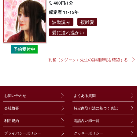
400円/1分
鑑定歴 11-15年
波動読み
複雑愛
愛に溢れ温かい
孔雀（クジャク）先生の詳細情報を確認する
お問い合わせ
よくある質問
会社概要
特定商取引法に基づく表記
利用規約
電話占い師一覧
プライバシーポリシー
クッキーポリシー