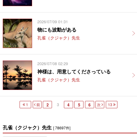
2026/07/09 01:31
物にも波動がある
孔雀（クジャク）先生
2026/07/08 02:29
神様は、用意してくださっている
孔雀（クジャク）先生
3
1
前
2
4
5
6
次
13
孔雀（クジャク）先生
[ 78697件]