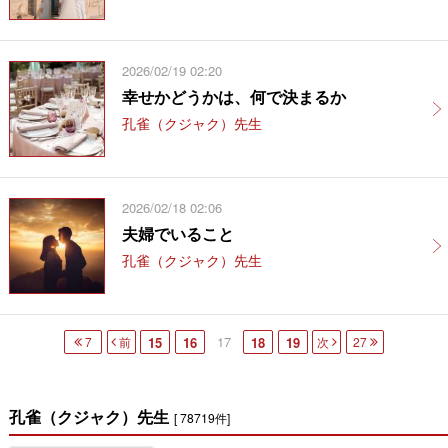
2026/02/19 02:20
幸せかどうかは、何で決まるか
孔雀（クジャク）先生
2026/02/18 02:06
夫婦でいること
孔雀（クジャク）先生
17
7
前
15
16
18
19
次
27
孔雀（クジャク）先生
[ 78719件]