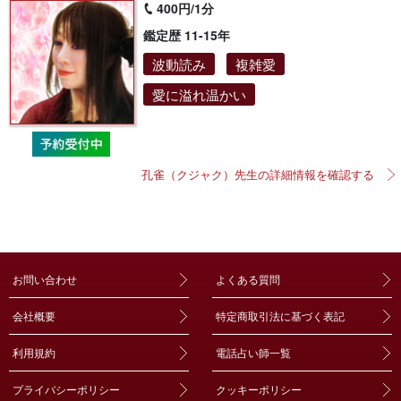
400円/1分
鑑定歴 11-15年
波動読み
複雑愛
愛に溢れ温かい
孔雀（クジャク）先生の詳細情報を確認する
お問い合わせ
よくある質問
会社概要
特定商取引法に基づく表記
利用規約
電話占い師一覧
プライバシーポリシー
クッキーポリシー