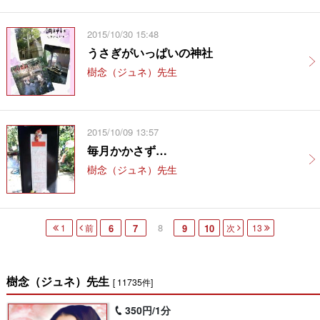
2015/10/30 15:48
うさぎがいっぱいの神社
樹念（ジュネ）先生
2015/10/09 13:57
毎月かかさず…
樹念（ジュネ）先生
8
1
前
6
7
9
10
次
13
樹念（ジュネ）先生
[ 11735件]
350円/1分