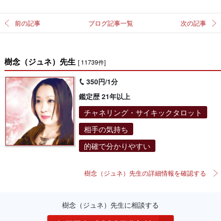
前の記事
ブログ記事一覧
次の記事
樹念（ジュネ）先生
[ 11739件]
350円/1分
鑑定歴 21年以上
チャネリング・サイキックタロット
相手の気持ち
的確で分かりやすい
樹念（ジュネ）先生の詳細情報を確認する
樹念（ジュネ）先生に相談する