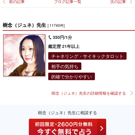
前の記事
ブログ記事一覧
次の記事
樹念（ジュネ）先生
[ 11740件]
350円/1分
鑑定歴 21年以上
チャネリング・サイキックタロット
相手の気持ち
的確で分かりやすい
樹念（ジュネ）先生の詳細情報を確認する
樹念（ジュネ）先生に相談する