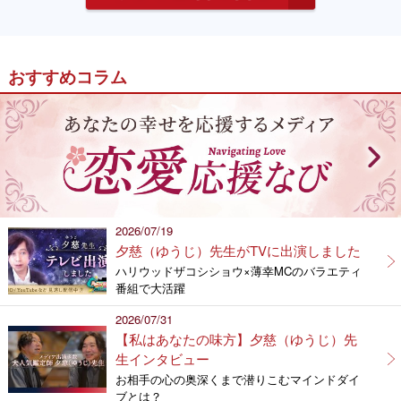
おすすめコラム
2026/07/19
夕慈（ゆうじ）先生がTVに出演しました
ハリウッドザコシショウ×薄幸MCのバラエティ
番組で大活躍
2026/07/31
【私はあなたの味方】夕慈（ゆうじ）先
生インタビュー
お相手の心の奥深くまで潜りこむマインドダイ
ブとは？