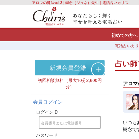
アロマの魔法vol.3 | 樹念（ジュネ）先生｜電話占いカリス
初めての方へ
電話占いカリ
占い師
初回相談無料（最大10分2,600円
アロマの
分）
会員ログイン
ログインID
いつも
樹念で
パスワード