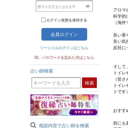
アロマ
科学的
ログイン状態を保持する
（海外
良い香
良い気
反対にイ
ソーシャルログインはこちら
ID、パスワードを忘れた方はこちら
そして
占い師検索
トイレ
（皆さ
トイレ
トです
おすす
前にも
相談内容で占い師を検索