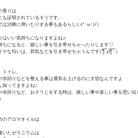
の香りは
にも証明されているそうです。
では治療に用いたりする事もあるらしい(*･ω･)ﾉ）
りはいい気持ちになりますよね♫
持ちになると、嬉しい事を引き寄せちゃったりします♡
ヤな匂いは、邪気などを引き寄せちゃうんです(´༎ຶོρ༎ຶོ`)
、トイレ。
や水回りなどを整える事は運気を上げるのに大切なんですよ
ん知ってますよね）
や水回りなど、おそうじをする時は、嬉しい事や楽しい事を思い出
♫
めのアロマオイルは
書いたゼラニウムは