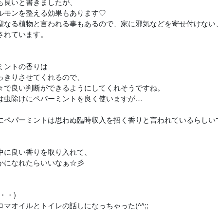
も良いと書きましたが、
ルモンを整える効果もあります♡
聖なる植物と言われる事もあるので、家に邪気などを寄せ付けない
されています。
ミントの香りは
っきりさせてくれるので、
々で良い判断ができるようにしてくれそうですね。
は虫除けにペパーミントを良く使いますが…
にペパーミントは思わぬ臨時収入を招く香りと言われているらしいです
中に良い香りを取り入れて、
かになれたらいいなぁ☆彡
・・)
ロマオイルとトイレの話しになっちゃった(^^;;