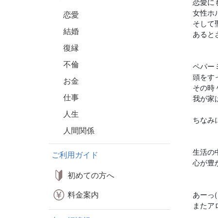
恋愛に
女性ホ
恋愛
そして
結婚
あると
復縁
不倫
ペパー
頭をす
お金
その時
仕事
我が家
人生
ちなみ
人間関係
生活の
ご利用ガイド
心が豊
初めての方へ
料金案内
あーっ(
またア