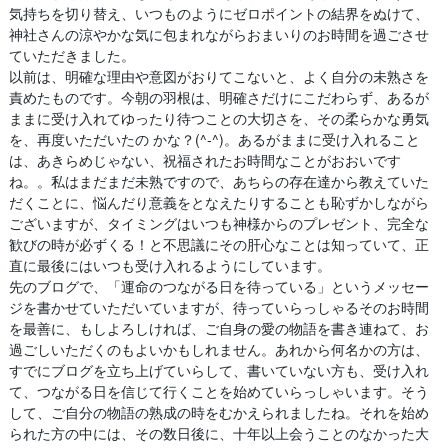
気持ちを切り替え、いつものようにゼロポイントの結界をぬけて、
神社さんの涼やかな気に包まれながらおまいりのお時間を過ごさせ
ていただきました。
以前は、明確な理由や意図がおりてこないと、よく自分の未熟さを
責めたものです。今朝の羽根は、明確さだけにこだわらず、あるが
ままに受け入れてゆったり待つことの大切さを、その柔らかな勇気
を、再度いただいたの かな？(^-^)。あるがままに受け入れること
は、あきらめじゃない、祝福されたお時間なことがおおいです
ね。。私はまだまだ未熟ですので、あちらの存在達から教えていた
だくことに、悩んだり意義をとなえたりすることも恥ずかしながら
ございますが、タイミングはいつも神様からのプレゼント、完全な
歓びの時が必ずくる！と不思議にその肝心なことは知っていて、正
直に最後にはいつも受け入れるようにしています。
先のブログで、「運命のつながる日を待っている」というメッセー
ジを書かせていただいていますが、待っていらっしゃるそのお時間
を最善に、もしよろしければ、ご自身の愛の物語を書き連ねて、お
過ごしいただくのもよいかもしれません。あれから何名かの方は、
すでにブログを立ち上げていらして、書いていない方も、受け入れ
て、つながる日を信じて行くことを始めていらっしゃいます。そう
して、ご自分の物語の熟成の時をむかえられましたね。それを始め
られた方の中には、その数日後に、十年以上会うことのなかった大