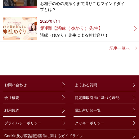
お相手の心の奥深くまで潜りこむマインドダイ
ブとは？
2026/07/14
第4弾【諸縁（ゆかり）先生】
諸縁（ゆかり）先生による神社巡り！
記事一覧へ
お問い合わせ
よくある質問
会社概要
特定商取引法に基づく表記
利用規約
電話占い師一覧
プライバシーポリシー
クッキーポリシー
Cookie及び広告識別番号に関するガイドライン