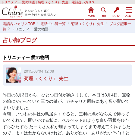
トリニティー 愛の物語 | 菊理（くくり） 先生｜電話占いカリス
電話占いカリスTOP
電話占い師一覧
菊理（くくり） 先生
ブログ記事一
覧
トリニティー 愛の物語
占い師ブログ
トリニティー 愛の物語
2015/03/04 12:08
菊理（くくり） 先生
昨日の3月3日から、ひとつ日付が動きまして、本日は3月4日。宝物
の箱にかかっていた三つの鍵が、ガチャリと同時にあく音が響いて
まいりました。
今朝、いつもの神社の鳥居をくぐると、三羽の鳩がならんで待って
いてくれて、問いかける私に、ベルベットのような白い羽根をひた
すらひたすら た～くさん私が埋まってしまうまで与えてくれました
ので、よくはわからないけれど、ありがたい、ありがたい(^-^)！と