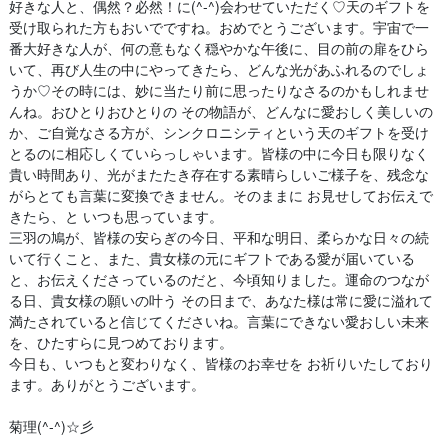
好きな人と、偶然？必然！に(^-^)会わせていただく♡天のギフトを
受け取られた方もおいでですね。おめでとうございます。宇宙で一
番大好きな人が、何の意もなく穏やかな午後に、目の前の扉をひら
いて、再び人生の中にやってきたら、どんな光があふれるのでしょ
うか♡その時には、妙に当たり前に思ったりなさるのかもしれませ
んね。おひとりおひとりの その物語が、どんなに愛おしく美しいの
か、ご自覚なさる方が、シンクロニシティという天のギフトを受け
とるのに相応しくていらっしゃいます。皆様の中に今日も限りなく
貴い時間あり、光がまたたき存在する素晴らしいご様子を、残念な
がらとても言葉に変換できません。そのままに お見せしてお伝えで
きたら、と いつも思っています。
三羽の鳩が、皆様の安らぎの今日、平和な明日、柔らかな日々の続
いて行くこと、また、貴女様の元にギフトである愛が届いている
と、お伝えくださっているのだと、今頃知りました。運命のつなが
る日、貴女様の願いの叶う その日まで、あなた様は常に愛に溢れて
満たされていると信じてくださいね。言葉にできない愛おしい未来
を、ひたすらに見つめております。
今日も、いつもと変わりなく、皆様のお幸せを お祈りいたしており
ます。ありがとうございます。
菊理(^-^)☆彡