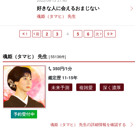
2022/09/13 21:40
好きな人に会えるおまじない
魂姫（タマヒ） 先生
4
1
前
2
3
5
6
次
9
魂姫（タマヒ） 先生
[ 55136件]
350円/1分
鑑定歴 11-15年
未来予測
複雑愛
深く濃厚
魂姫（タマヒ） 先生の詳細情報を確認する