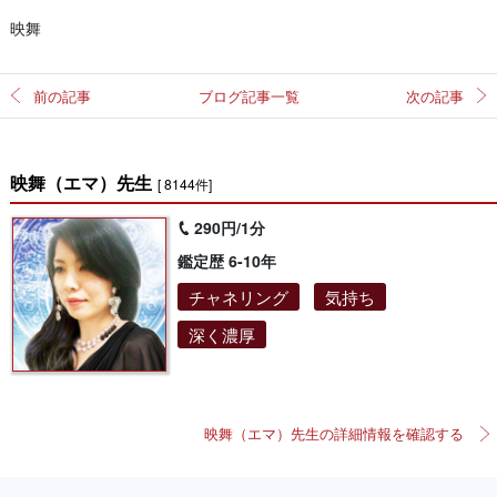
映舞
前の記事
ブログ記事一覧
次の記事
映舞（エマ）先生
[ 8144件]
290円/1分
鑑定歴 6-10年
チャネリング
気持ち
深く濃厚
映舞（エマ）先生の詳細情報を確認する