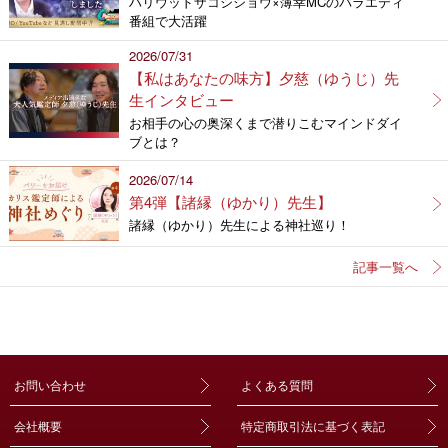
ハリウッドザコシショウ×薄幸MCのバラエティ
番組で大活躍
2026/07/31
【私はあなたの味方】夕慈（ゆうじ）先
生インタビュー
お相手の心の奥深くまで潜りこむマインドダイ
ブとは？
2026/07/14
第4弾【諸縁（ゆかり）先生】
諸縁（ゆかり）先生による神社巡り！
記事一覧へ
お問い合わせ
よくある質問
会社概要
特定商取引法に基づく表記