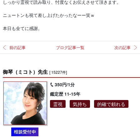
しっかり霊視で読み取り、忖度なくお伝えさせて頂きます。
ニュートンも視て差し上げたかったなーー笑ｗ
本日も全てに感謝。
前の記事
ブログ記事一覧
次の記事
御琴（ミコト）先生
[ 15227件]
350円/1分
鑑定歴 11-15年
霊視
気持ち
的確で頼れる