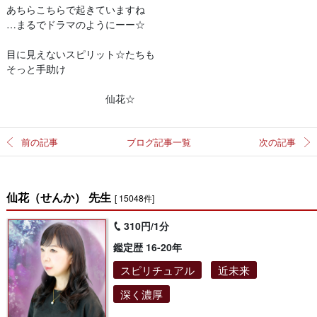
あちらこちらで起きていますね
…まるでドラマのようにーー☆
目に見えないスピリット☆たちも
そっと手助け
仙花☆
前の記事
ブログ記事一覧
次の記事
仙花（せんか） 先生
[ 15048件]
310円/1分
鑑定歴 16-20年
スピリチュアル
近未来
深く濃厚