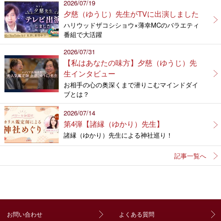
2026/07/19
夕慈（ゆうじ）先生がTVに出演しました
ハリウッドザコシショウ×薄幸MCのバラエティ
番組で大活躍
2026/07/31
【私はあなたの味方】夕慈（ゆうじ）先
生インタビュー
お相手の心の奥深くまで潜りこむマインドダイ
ブとは？
2026/07/14
第4弾【諸縁（ゆかり）先生】
諸縁（ゆかり）先生による神社巡り！
記事一覧へ
お問い合わせ
よくある質問