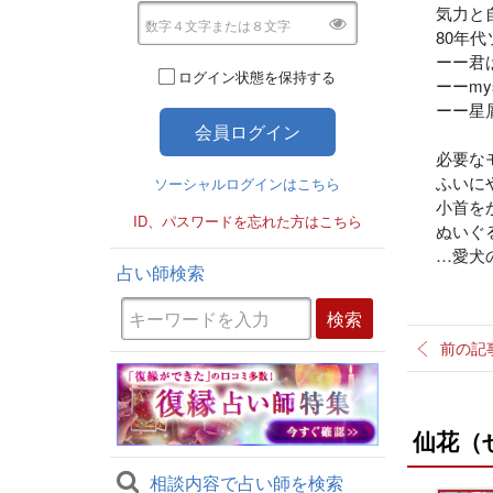
気力と
80年
ーー君
ログイン状態を保持する
ーーmyst
ーー星屑
…
必要な
ふいに
ソーシャルログインはこちら
小首を
ID、パスワードを忘れた方はこちら
ぬいぐ
…愛犬
占い師検索
…
前の記
仙花（
相談内容で占い師を検索