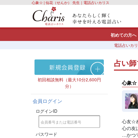
心象☆ | 仙花（せんか） 先生｜電話占いカリス
初めての方へ
電話占いカリ
占い師
初回相談無料（最大10分2,600円
心象☆
分）
会員ログイン
ログインID
心友☆
心の友
パスワード
…かつ