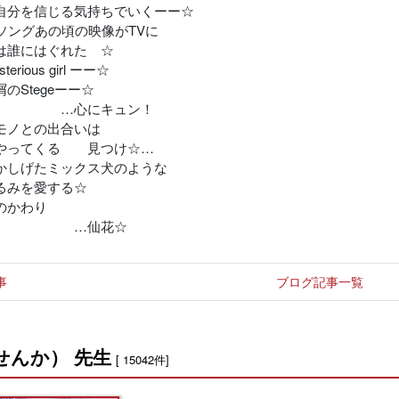
自分を信じる気持ちでいくーー☆
代ソングあの頃の映像がTVに
は誰にはぐれた ☆
erious girl ーー☆
のStegeーー☆
心にキュン！
モノとの出合いは
やってくる 見つけ☆…
かしげたミックス犬のような
るみを愛する☆
のかわり
仙花☆
事
ブログ記事一覧
せんか） 先生
[ 15042件]