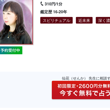
310円/1分
鑑定歴 16-20年
スピリチュアル
近未来
深く
仙花（せんか） 先生に相談