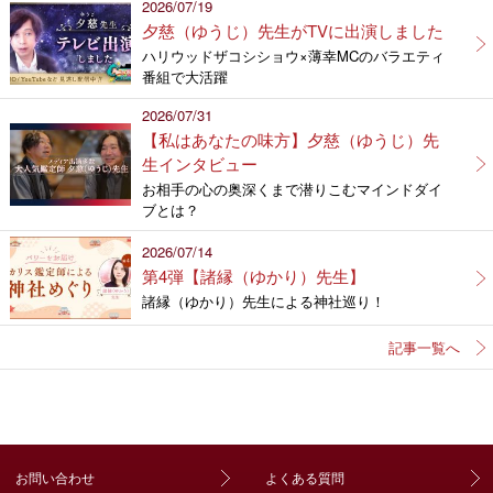
2026/07/19
夕慈（ゆうじ）先生がTVに出演しました
ハリウッドザコシショウ×薄幸MCのバラエティ
番組で大活躍
2026/07/31
【私はあなたの味方】夕慈（ゆうじ）先
生インタビュー
お相手の心の奥深くまで潜りこむマインドダイ
ブとは？
2026/07/14
第4弾【諸縁（ゆかり）先生】
諸縁（ゆかり）先生による神社巡り！
記事一覧へ
お問い合わせ
よくある質問