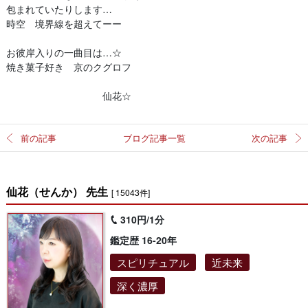
包まれていたりします…
時空 境界線を超えてーー
お彼岸入りの一曲目は…☆
焼き菓子好き 京のクグロフ
仙花☆
前の記事
ブログ記事一覧
次の記事
仙花（せんか） 先生
[ 15043件]
310円/1分
鑑定歴 16-20年
スピリチュアル
近未来
深く濃厚