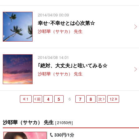
2014/04/09 00:09
幸せ･不幸せとは心次第☆
沙耶華（サヤカ） 先生
2014/04/08 14:01
｢絶対、大丈夫｣と呟いてみる☆
沙耶華（サヤカ） 先生
6
1
前
4
5
7
8
次
12
沙耶華（サヤカ） 先生
[ 21050件]
330円/1分