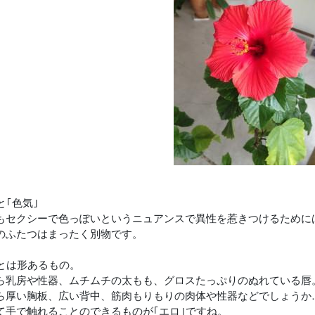
と｢色気｣
もセクシーで色っぽいというニュアンスで異性を惹きつけるために
のふたつはまったく別物です。
｣とは形あるもの。
ら乳房や性器、ムチムチの太もも、グロスたっぷりのぬれている唇
ら厚い胸板、広い背中、筋肉もりもりの肉体や性器などでしょうか
て手で触れることのできるものが｢エロ｣ですね。