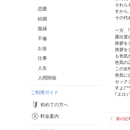
それら
恋愛
すから
その代
結婚
復縁
一方、
露出度
不倫
挨拶を
お金
挨拶を
も色気
仕事
色気の
人生
この女
色気に
人間関係
セック
すよ(*^^
ご利用ガイド
｢エロ
初めての方へ
料金案内
前の記