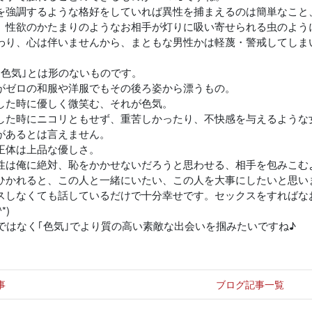
を強調するような格好をしていれば異性を捕まえるのは簡単なこと
、性欲のかたまりのようなお相手が灯りに吸い寄せられる虫のよう
わり、心は伴いませんから、まともな男性かは軽蔑・警戒してしま
｢色気｣とは形のないものです。
がゼロの和服や洋服でもその後ろ姿から漂うもの。
した時に優しく微笑む、それが色気。
した時にニコリともせず、重苦しかったり、不快感を与えるような
があるとは言えません。
正体は上品な優しさ。
性は俺に絶対、恥をかかせないだろうと思わせる、相手を包みこむ
ひかれると、この人と一緒にいたい、この人を大事にしたいと思い
スしなくても話しているだけで十分幸せです。セックスをすればな
*)
｣ではなく｢色気｣でより質の高い素敵な出会いを掴みたいですね♪
事
ブログ記事一覧