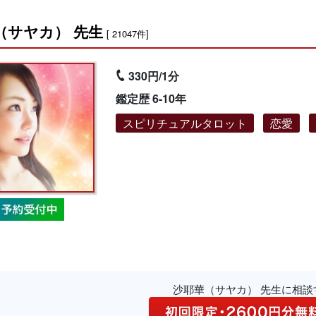
（サヤカ） 先生
[ 21047件]
330円/1分
鑑定歴 6-10年
スピリチュアルタロット
恋愛
沙耶華（サヤカ） 先生に相談