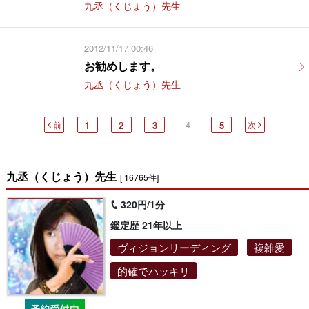
九丞（くじょう）先生
2012/11/17 00:46
お勧めします。
九丞（くじょう）先生
4
前
1
2
3
5
次
九丞（くじょう）先生
[ 16765件]
320円/1分
鑑定歴 21年以上
ヴィジョンリーディング
複雑愛
的確でハッキリ