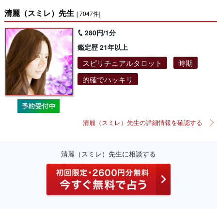
清麗（スミレ）先生
[ 7047件]
280円/1分
鑑定歴 21年以上
スピリチュアルタロット
時期
的確でハッキリ
清麗（スミレ）先生の詳細情報を確認する
清麗（スミレ）先生に相談する