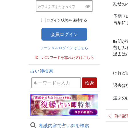
期せぬ
予期せ
ログイン状態を保持する
言葉に
時間が
苦しみ
ソーシャルログインはこちら
過去は
ID、パスワードを忘れた方はこちら
占い師検索
けれど
過去は
選ぶの
前の記
相談内容で占い師を検索