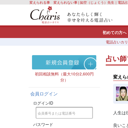
変えられる事 変えられない事 | 如空（じょくう）先生｜電話
初めての方へ
電話占いカリ
占い師
初回相談無料（最大10分2,600円
変えら
分）
会員ログイン
ログインID
人生は
パスワード
良いこ