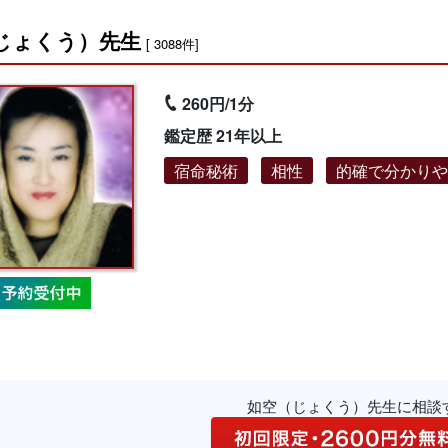
じょくう）先生
[ 3088件]
260円/1分
鑑定歴 21年以上
宿命秘術
相性
的確で分かり
如空（じょくう）先生に相談