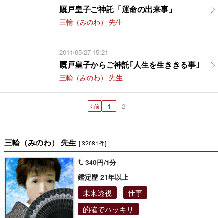
厩戸皇子ご神託「運命の出来事」
三輪（みのわ） 先生
2011/05/27 15:21
厩戸皇子からご神託｢人生を生ききる事｣
三輪（みのわ） 先生
2
前
1
三輪（みのわ） 先生
[ 32081件]
340円/1分
鑑定歴 21年以上
未来透視
仕事
的確でハッキリ